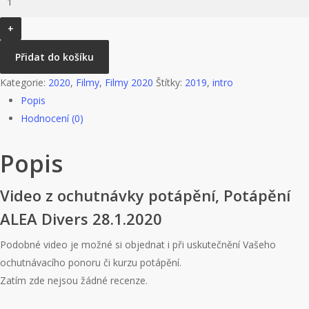
Potápění
ALEA
Divers
Přidat do košíku
28.1.2020
množství
Kategorie:
2020
,
Filmy
,
Filmy 2020
Štítky:
2019
,
intro
Popis
Hodnocení (0)
Popis
Video z ochutnávky potápění, Potápění
ALEA Divers 28.1.2020
Podobné video je možné si objednat i při uskutečnění Vašeho
ochutnávacího ponoru či kurzu potápění.
Zatím zde nejsou žádné recenze.