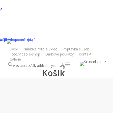
Skip
to
facebook
main
youtube
content
instagram
phone
Domů
2020
Filmy 2020
Video – Potápění ALEA Divers 28.1.2020
email
Obchodní podmínky
Reklamace
Ochrana osobních údajů
Doprava
Můj účet
Úvod
Nabídka foto a video
Poptávka služeb
Foto/Video e-shop
Dárkové poukazy
Kontakt
Galerie
search
Menu
was successfully added to your cart.
0
Košík