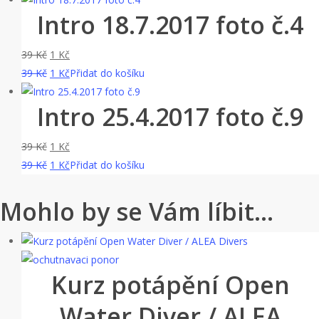
Intro 18.7.2017 foto č.4
39 Kč.
byla:
1 Kč.
je:
39 Kč.
1 Kč.
Původní
Aktuální
39
Kč
1
Kč
cena
Původní
cena
Aktuální
39
Kč
1
Kč
Přidat do košíku
byla:
cena
je:
cena
Intro 25.4.2017 foto č.9
39 Kč.
byla:
1 Kč.
je:
39 Kč.
1 Kč.
Původní
Aktuální
39
Kč
1
Kč
cena
Původní
cena
Aktuální
39
Kč
1
Kč
Přidat do košíku
byla:
cena
je:
cena
39 Kč.
byla:
1 Kč.
je:
Mohlo by se Vám líbit…
39 Kč.
1 Kč.
Kurz potápění Open
Water Diver / ALEA