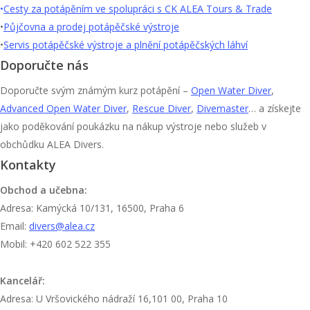
•
Cesty za potápěním ve spolupráci s CK ALEA Tours & Trade
•
Půjčovna a prodej potápěčské výstroje
•
Servis potápěčské výstroje a plnění potápěčských láhví
Doporučte nás
Doporučte svým známým kurz potápění –
Open Water Diver
,
Advanced Open Water Diver
,
Rescue Diver
,
Divemaster
… a získejte
jako poděkování poukázku na nákup výstroje nebo služeb v
obchůdku ALEA Divers.
Kontakty
Obchod a učebna:
Adresa: Kamýcká 10/131, 16500, Praha 6
Email:
divers@alea.cz
Mobil: +420 602 522 355
Kancelář:
Adresa: U Vršovického nádraží 16,101 00, Praha 10