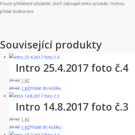
Pouze přihlášení uživatelé, kteří zakoupili tento produkt, mohou
přidat hodnocení.
Související produkty
Intro 25.4.2017 foto č.4
Původní
Aktuální
39
Kč
1
Kč
cena
Původní
cena
Aktuální
39
Kč
1
Kč
Přidat do košíku
byla:
cena
je:
cena
Intro 14.8.2017 foto č.3
39 Kč.
byla:
1 Kč.
je:
39 Kč.
1 Kč.
Původní
Aktuální
39
Kč
1
Kč
cena
Původní
cena
Aktuální
39
Kč
1
Kč
Přidat do košíku
byla:
cena
je:
cena