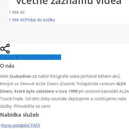
včetně záznamu videa
1 990
Kč
1 990
Kč
Přidat do košíku
Share
Tweet
Share
Pin
O nás
Web
Scubadiver.cz
nabízí fotografie videa pořízené během akcí,
kterých se členové ALEA Divers účastnili. Potápěčské centrum
ALEA
Divers, které bylo založeno v roce 1999
při cestovní kanceláři ALEA
Tour&Trade. Od této doby neustále zlepšujeme a rozšiřujeme naše
služby. Přesvědčte se sami.
Nabídka služeb
•
Kurzy potápění PADI