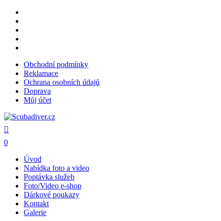
Skip
facebook
to
youtube
main
instagram
content
phone
email
Obchodní podmínky
Reklamace
Ochrana osobních údajů
Doprava
Můj účet
search
0
Menu
Úvod
Nabídka foto a video
Poptávka služeb
Foto/Video e-shop
Dárkové poukazy
Kontakt
Galerie