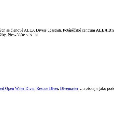
erých se členové ALEA Divers účastnili. Potápěčské centrum
ALEA Diver
žby. Přesvědčte se sami.
ed Open Water Diver
,
Rescue Diver
,
Divemaster
… a získejte jako po