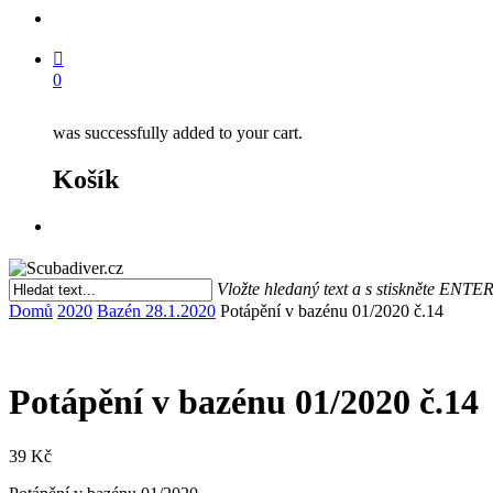
search
0
was successfully added to your cart.
Košík
Menu
Vložte hledaný text a s stiskněte ENTE
Close
Domů
2020
Bazén 28.1.2020
Potápění v bazénu 01/2020 č.14
Search
Potápění v bazénu 01/2020 č.14
39
Kč