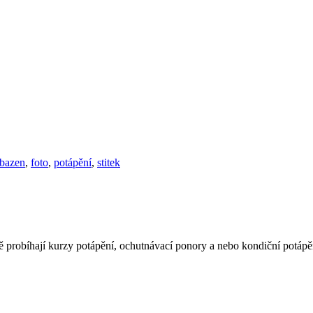
bazen
,
foto
,
potápění
,
stitek
 probíhají kurzy potápění, ochutnávací ponory a nebo kondiční potápě