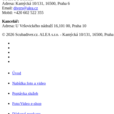
Adresa: Kamýcká 10/131, 16500, Praha 6
Email:
divers@alea.cz
Mobil: +420 602 522 355
Kancelář:
Adresa: U Vršovického nádraží 16,101 00, Praha 10
© 2026 Scubadiver.cz. ALEA s.r.o. - Kamýcká 10/131, 16500, Praha
twitter
facebook
youtube
google-
plus
instagram
Close
Úvod
Menu
Nabídka foto a video
Poptávka služeb
Foto/Video e-shop
Dárkové poukazy