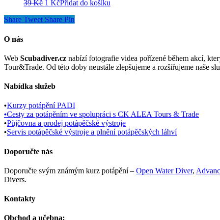
cena
Původní
cena
Aktuální
39
Kč
1
Kč
Přidat do košíku
byla:
cena
je:
cena
Share
Tweet
Share
Pin
39 Kč.
byla:
1 Kč.
je:
39 Kč.
1 Kč.
O nás
Web
Scubadiver.cz
nabízí fotografie videa pořízené během akcí, kt
Tour&Trade. Od této doby neustále zlepšujeme a rozšiřujeme naše slu
Nabídka služeb
•
Kurzy potápění PADI
•
Cesty za potápěním ve spolupráci s CK ALEA Tours & Trade
•
Půjčovna a prodej potápěčské výstroje
•
Servis potápěčské výstroje a plnění potápěčských láhví
Doporučte nás
Doporučte svým známým kurz potápění –
Open Water Diver
,
Advanc
Divers.
Kontakty
Obchod a učebna: