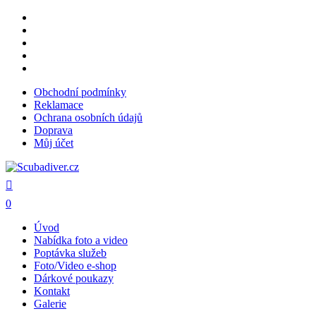
Skip
facebook
to
youtube
main
instagram
content
phone
email
Obchodní podmínky
Reklamace
Ochrana osobních údajů
Doprava
Můj účet
search
0
Menu
Úvod
Nabídka foto a video
Poptávka služeb
Foto/Video e-shop
Dárkové poukazy
Kontakt
Galerie