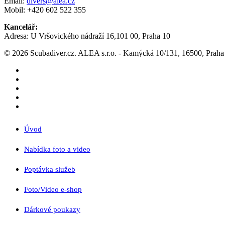
Email:
divers@alea.cz
Mobil: +420 602 522 355
Kancelář:
Adresa: U Vršovického nádraží 16,101 00, Praha 10
© 2026 Scubadiver.cz. ALEA s.r.o. - Kamýcká 10/131, 16500, Praha
twitter
facebook
youtube
google-
plus
instagram
Close
Úvod
Menu
Nabídka foto a video
Poptávka služeb
Foto/Video e-shop
Dárkové poukazy