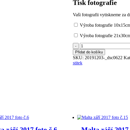
Tisk fotografie
Vaši fotografii vytiskneme za d
Výroba fotografie 10x15cm
Výroba fotografie 21x30cm
Bazén
3.12.2019
Přidat do košíku
č.4
SKU:
20191203-_dsc0622
Kat
množství
stitek
a září 2017 foto č.6
Malta září 2017 