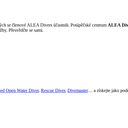
erých se členové ALEA Divers účastnili. Potápěčské centrum
ALEA Diver
žby. Přesvědčte se sami.
ed Open Water Diver
,
Rescue Diver
,
Divemaster
… a získejte jako po