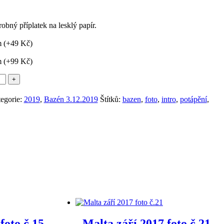
robný příplatek na lesklý papír.
 (+
49
Kč
)
 (+
99
Kč
)
egorie:
2019
,
Bazén 3.12.2019
Štítků:
bazen
,
foto
,
intro
,
potápění
,
foto č.15
Malta září 2017 foto č.21