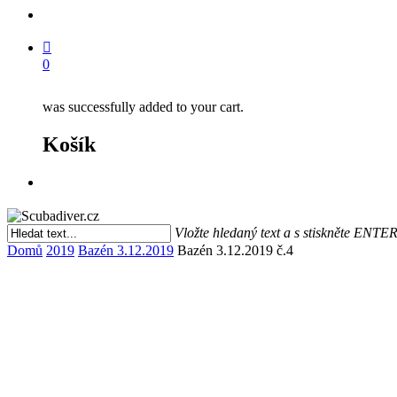
search
0
was successfully added to your cart.
Košík
Menu
Vložte hledaný text a s stiskněte ENTE
Close
Domů
2019
Bazén 3.12.2019
Bazén 3.12.2019 č.4
Search