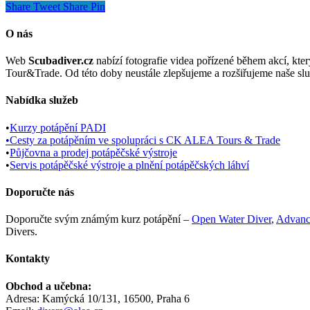
Share
Tweet
Share
Pin
O nás
Web
Scubadiver.cz
nabízí fotografie videa pořízené během akcí, kt
Tour&Trade. Od této doby neustále zlepšujeme a rozšiřujeme naše slu
Nabídka služeb
•
Kurzy potápění PADI
•
Cesty za potápěním ve spolupráci s CK ALEA Tours & Trade
•
Půjčovna a prodej potápěčské výstroje
•
Servis potápěčské výstroje a plnění potápěčských láhví
Doporučte nás
Doporučte svým známým kurz potápění –
Open Water Diver
,
Advanc
Divers.
Kontakty
Obchod a učebna:
Adresa: Kamýcká 10/131, 16500, Praha 6