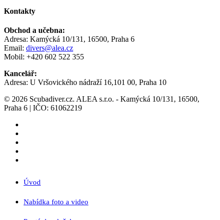
Kontakty
Obchod a učebna:
Adresa: Kamýcká 10/131, 16500, Praha 6
Email:
divers@alea.cz
Mobil: +420 602 522 355
Kancelář:
Adresa: U Vršovického nádraží 16,101 00, Praha 10
© 2026 Scubadiver.cz. ALEA s.r.o. - Kamýcká 10/131, 16500,
Praha 6 | IČO: 61062219
twitter
facebook
youtube
google-
plus
instagram
Close
Úvod
Menu
Nabídka foto a video