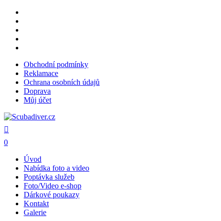
Skip
facebook
to
youtube
main
instagram
content
phone
email
Obchodní podmínky
Reklamace
Ochrana osobních údajů
Doprava
Můj účet
search
0
Menu
Úvod
Nabídka foto a video
Poptávka služeb
Foto/Video e-shop
Dárkové poukazy
Kontakt
Galerie