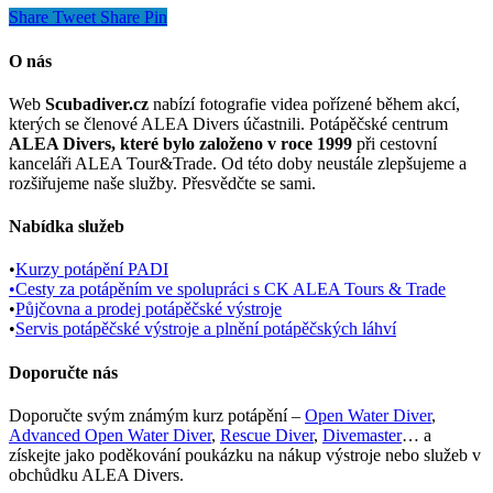
Share
Tweet
Share
Pin
39 Kč.
byla:
1 Kč.
je:
39 Kč.
1 Kč.
O nás
Web
Scubadiver.cz
nabízí fotografie videa pořízené během akcí,
kterých se členové ALEA Divers účastnili. Potápěčské centrum
ALEA Divers, které bylo založeno v roce 1999
při cestovní
kanceláři ALEA Tour&Trade. Od této doby neustále zlepšujeme a
rozšiřujeme naše služby. Přesvědčte se sami.
Nabídka služeb
•
Kurzy potápění PADI
•
Cesty za potápěním ve spolupráci s CK ALEA Tours & Trade
•
Půjčovna a prodej potápěčské výstroje
•
Servis potápěčské výstroje a plnění potápěčských láhví
Doporučte nás
Doporučte svým známým kurz potápění –
Open Water Diver
,
Advanced Open Water Diver
,
Rescue Diver
,
Divemaster
… a
získejte jako poděkování poukázku na nákup výstroje nebo služeb v
obchůdku ALEA Divers.