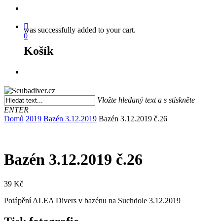
search
was successfully added to your cart.
0
Košík
Menu
Vložte hledaný text a s stiskněte
ENTER
Close
Domů
2019
Bazén 3.12.2019
Bazén 3.12.2019 č.26
Search
Bazén 3.12.2019 č.26
39
Kč
Potápění ALEA Divers v bazénu na Suchdole 3.12.2019