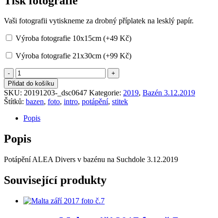
Tisk fotografie
Vaši fotografii vytiskneme za drobný příplatek na lesklý papír.
Výroba fotografie 10x15cm (+
49
Kč
)
Výroba fotografie 21x30cm (+
99
Kč
)
Bazén
3.12.2019
Přidat do košíku
č.26
SKU:
20191203-_dsc0647
Kategorie:
2019
,
Bazén 3.12.2019
množství
Štítků:
bazen
,
foto
,
intro
,
potápění
,
stitek
Popis
Popis
Potápění ALEA Divers v bazénu na Suchdole 3.12.2019
Související produkty