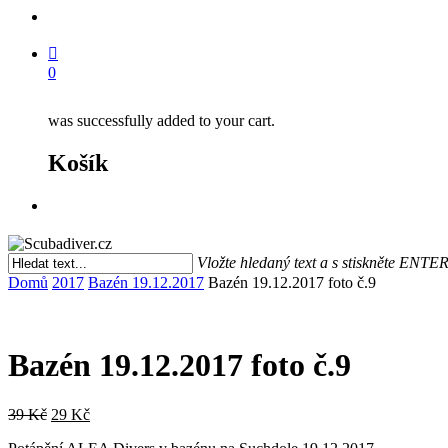
search
0
was successfully added to your cart.
Košík
Menu
Vložte hledaný text a s stiskněte ENTE
Close
Domů
2017
Bazén 19.12.2017
Bazén 19.12.2017 foto č.9
Search
Bazén 19.12.2017 foto č.9
Původní
Aktuální
39
Kč
29
Kč
cena
cena