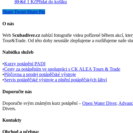
cena
Původní
cena
Aktuální
39
Kč
1
Kč
Přidat do košíku
byla:
cena
je:
cena
Share
Tweet
Share
Pin
39 Kč.
byla:
1 Kč.
je:
39 Kč.
1 Kč.
O nás
Web
Scubadiver.cz
nabízí fotografie videa pořízené během akcí, kt
Tour&Trade. Od této doby neustále zlepšujeme a rozšiřujeme naše slu
Nabídka služeb
•
Kurzy potápění PADI
•
Cesty za potápěním ve spolupráci s CK ALEA Tours & Trade
•
Půjčovna a prodej potápěčské výstroje
•
Servis potápěčské výstroje a plnění potápěčských láhví
Doporučte nás
Doporučte svým známým kurz potápění –
Open Water Diver
,
Advanc
Divers.
Kontakty
Obchod a učebna: