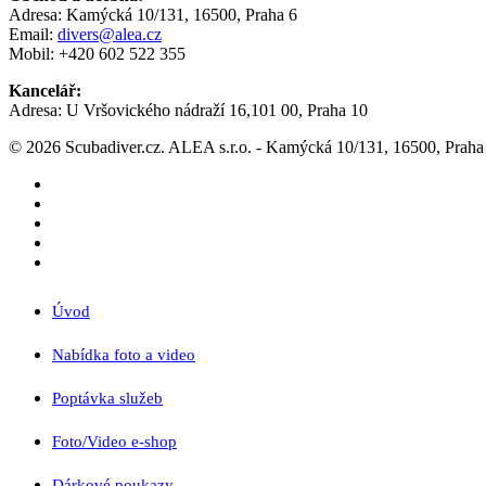
Adresa: Kamýcká 10/131, 16500, Praha 6
Email:
divers@alea.cz
Mobil: +420 602 522 355
Kancelář:
Adresa: U Vršovického nádraží 16,101 00, Praha 10
© 2026 Scubadiver.cz. ALEA s.r.o. - Kamýcká 10/131, 16500, Praha
twitter
facebook
youtube
google-
plus
instagram
Close
Úvod
Menu
Nabídka foto a video
Poptávka služeb
Foto/Video e-shop
Dárkové poukazy