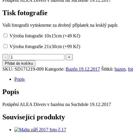
Potápění ALEA Divers v bazénu na Suchdole 19.12.2017
byla:
je:
39 Kč.
29 Kč.
Tisk fotografie
Vaši fotografii vytiskneme za drobný příplatek na lesklý papír.
Výroba fotografie 10x15cm (+
49
Kč
)
Výroba fotografie 21x30cm (+
99
Kč
)
Bazén
19.12.2017
Přidat do košíku
foto
SKU:
SD171219-009
Kategorie:
Bazén 19.12.2017
Štítků:
bazen
,
fo
č.9
množství
Popis
Popis
Potápění ALEA Divers v bazénu na Suchdole 19.12.2017
Související produkty