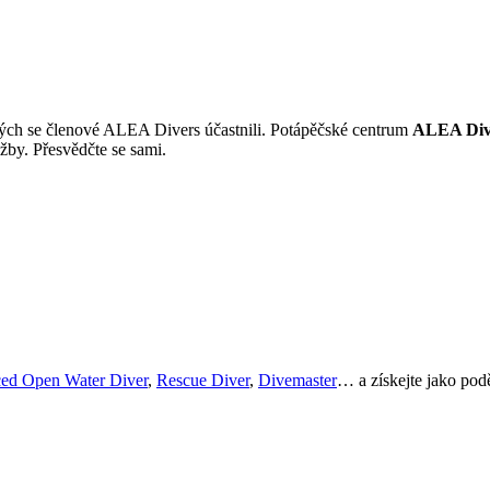
erých se členové ALEA Divers účastnili. Potápěčské centrum
ALEA Diver
žby. Přesvědčte se sami.
ed Open Water Diver
,
Rescue Diver
,
Divemaster
… a získejte jako po