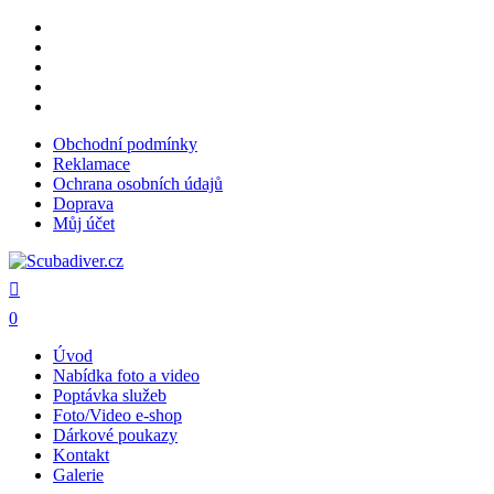
Skip
facebook
to
youtube
main
instagram
content
phone
email
Obchodní podmínky
Reklamace
Ochrana osobních údajů
Doprava
Můj účet
search
0
Menu
Úvod
Nabídka foto a video
Poptávka služeb
Foto/Video e-shop
Dárkové poukazy
Kontakt
Galerie