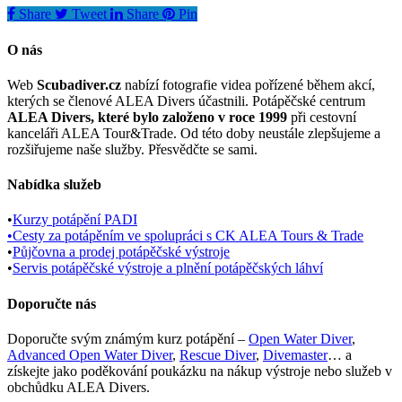
Share
Tweet
Share
Pin
39 Kč.
byla:
1 Kč.
je:
39 Kč.
1 Kč.
O nás
Web
Scubadiver.cz
nabízí fotografie videa pořízené během akcí,
kterých se členové ALEA Divers účastnili. Potápěčské centrum
ALEA Divers, které bylo založeno v roce 1999
při cestovní
kanceláři ALEA Tour&Trade. Od této doby neustále zlepšujeme a
rozšiřujeme naše služby. Přesvědčte se sami.
Nabídka služeb
•
Kurzy potápění PADI
•
Cesty za potápěním ve spolupráci s CK ALEA Tours & Trade
•
Půjčovna a prodej potápěčské výstroje
•
Servis potápěčské výstroje a plnění potápěčských láhví
Doporučte nás
Doporučte svým známým kurz potápění –
Open Water Diver
,
Advanced Open Water Diver
,
Rescue Diver
,
Divemaster
… a
získejte jako poděkování poukázku na nákup výstroje nebo služeb v
obchůdku ALEA Divers.