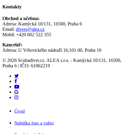
Kontakty
Obchod a učebna:
Adresa: Kamýcká 10/131, 16500, Praha 6
Email:
divers@alea.cz
Mobil: +420 602 522 355
Kancelář:
Adresa: U Vršovického nádraží 16,101 00, Praha 10
© 2026 Scubadiver.cz. ALEA s.r.o. - Kamýcká 10/131, 16500,
Praha 6 | IČO: 61062219
twitter
facebook
youtube
google-
plus
instagram
Close
Úvod
Menu
Nabídka foto a video