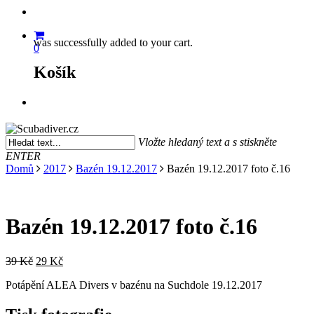
search
was successfully added to your cart.
0
Košík
Menu
Vložte hledaný text a s stiskněte
ENTER
Close
Domů
2017
Bazén 19.12.2017
Bazén 19.12.2017 foto č.16
Search
Bazén 19.12.2017 foto č.16
Původní
Aktuální
39
Kč
29
Kč
cena
cena
Potápění ALEA Divers v bazénu na Suchdole 19.12.2017
byla:
je:
39 Kč.
29 Kč.