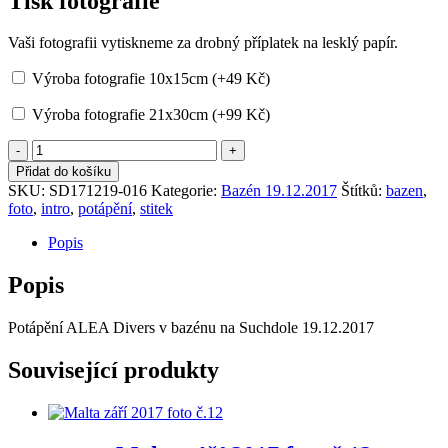
Tisk fotografie
Vaši fotografii vytiskneme za drobný příplatek na lesklý papír.
Výroba fotografie 10x15cm (+
49
Kč
)
Výroba fotografie 21x30cm (+
99
Kč
)
Bazén
19.12.2017
Přidat do košíku
foto
SKU:
SD171219-016
Kategorie:
Bazén 19.12.2017
Štítků:
bazen
,
č.16
foto
,
intro
,
potápění
,
stitek
množství
Popis
Popis
Potápění ALEA Divers v bazénu na Suchdole 19.12.2017
Související produkty