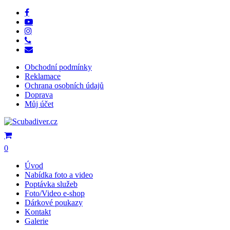
Skip
facebook
to
youtube
main
instagram
content
phone
email
Obchodní podmínky
Reklamace
Ochrana osobních údajů
Doprava
Můj účet
search
0
Menu
Úvod
Nabídka foto a video
Poptávka služeb
Foto/Video e-shop
Dárkové poukazy
Kontakt
Galerie